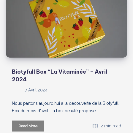
:
La
Box
Beauté
«
Conviviale
»
Biotyfull Box “La Vitaminée” – Avril
2024
7 Avril 2024
Nous partons aujourd’hui à la découverte de la Biotyfull
Box du mois d’avril. La box beauté propose…
Biotyfull
2 min read
Read More
Box