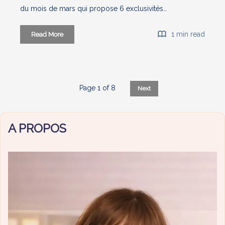
du mois de mars qui propose 6 exclusivités…
Biotyfull
1 min read
Read More
box
“L’éternelle
Jeunesse”
100%
Page 1 of 8
Next
CBD
/
Chanvre
A PROPOS
–
Mars
2024-
Unboxing