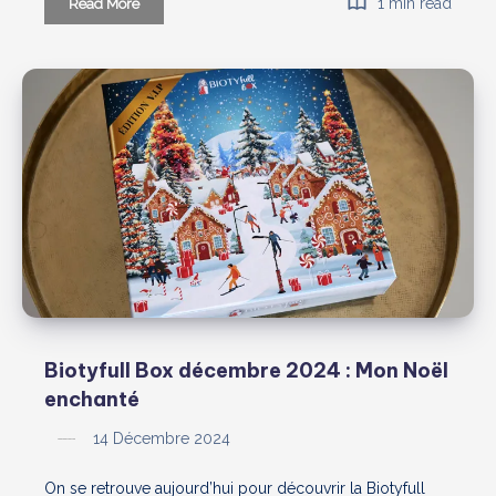
Biotyfull
1 min read
Read More
Box
“100%
actifs
jeunesse
”
–
Janvier
2025
Biotyfull Box décembre 2024 : Mon Noël
enchanté
14 Décembre 2024
On se retrouve aujourd’hui pour découvrir la Biotyfull