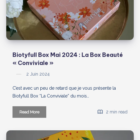
Beauté
«
Un
Air
de
Sud
»
:
Biotyfull Box Mai 2024 : La Box Beauté
unboxing
« Conviviale »
et
avis
2 Juin 2024
C’est avec un peu de retard que je vous présente la
Biotyfull Box “La Conviviale” du mois…
Biotyfull
2 min read
Read More
Box
Mai
2024