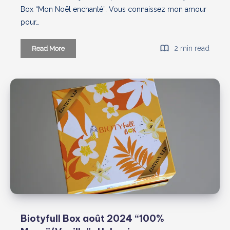
Box “Mon Noël enchanté”. Vous connaissez mon amour
pour…
Biotyfull
2 min read
Read More
Box
décembre
2024
:
Mon
Noël
enchanté
Biotyfull Box août 2024 “100%