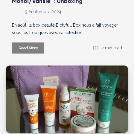
Monoï/Vanille” : Unboxing
9 Septembre 2024
En août, la box beauté Biotyfull Box nous a fait voyager
sous les tropiques avec sa sélection…
Biotyfull
2 min read
Read More
Box
août
2024
“100%
Monoï/Vanille”
:
Unboxing