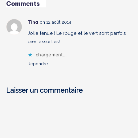
Hobo
Comments
de
de
vivre
DeMellier
Tina
on 12 août 2014
méditerranéen
après
11
Jolie tenue ! Le rouge et le vert sont parfois
mois
bien assorties!
d’utilisation
chargement…
Répondre
Laisser un commentaire