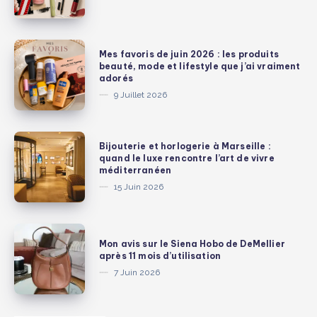
cher
mais
valent
Mes
Mes favoris de juin 2026 : les produits
chaque
favoris
beauté, mode et lifestyle que j’ai vraiment
adorés
centime
de
9 Juillet 2026
:
juin
édition
2026
beauté
:
Bijouterie
Bijouterie et horlogerie à Marseille :
les
et
quand le luxe rencontre l’art de vivre
méditerranéen
produits
horlogerie
15 Juin 2026
beauté,
à
mode
Marseille
et
:
Mon
lifestyle
Mon avis sur le Siena Hobo de DeMellier
quand
avis
après 11 mois d’utilisation
que
le
sur
7 Juin 2026
j’ai
luxe
le
vraiment
rencontre
Siena
adorés
l’art