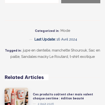
Mode
Categorized in:
Last Update:
16 Avril 2024
jupe en dentelle
,
manchette Shourouk
,
Sac en
Tagged in:
paille
,
Sandales macky Le Routard
,
t-shirt exotique
Related Articles
Ces
Ces produits coûtent cher mais valent
produits
chaque centime : édition beauté
coûtent
2 Août 2026