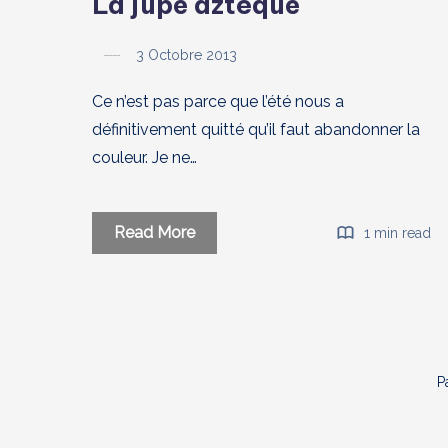
La jupe aztèque
3 Octobre 2013
Ce n’est pas parce que l’été nous a
définitivement quitté qu’il faut abandonner la
couleur. Je ne…
La
Read More
1 min read
jupe
aztèque
P