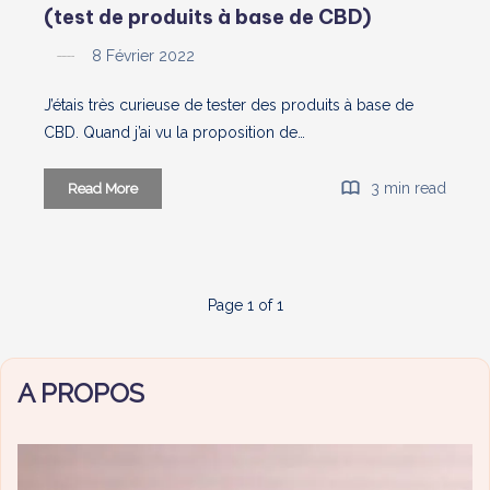
(test de produits à base de CBD)
8 Février 2022
J’étais très curieuse de tester des produits à base de
CBD. Quand j’ai vu la proposition de…
A
3 min read
Read More
la
découverte
de
la
Page 1 of 1
marque
Yogah
(test
A PROPOS
de
produits
à
base
de