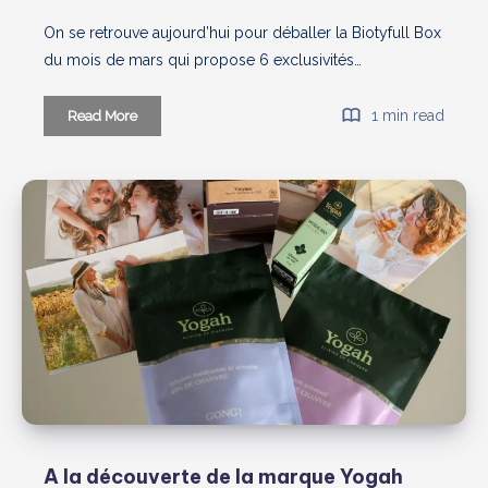
On se retrouve aujourd’hui pour déballer la Biotyfull Box
du mois de mars qui propose 6 exclusivités…
Biotyfull
1 min read
Read More
box
“L’éternelle
Jeunesse”
100%
CBD
/
Chanvre
–
Mars
2024-
Unboxing
A la découverte de la marque Yogah