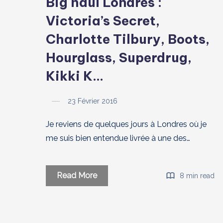
Big haul Londres :
Victoria’s Secret,
Charlotte Tilbury, Boots,
Hourglass, Superdrug,
Kikki K…
23 Février 2016
Je reviens de quelques jours à Londres où je
me suis bien entendue livrée à une des…
Big
Read More
8 min read
haul
Londres
: