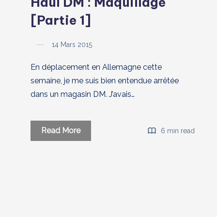
Haul DM : Maquillage
[Partie 1]
14 Mars 2015
En déplacement en Allemagne cette
semaine, je me suis bien entendue arrêtée
dans un magasin DM. J’avais…
Haul
Read More
6 min read
DM
:
Maquillage
[Partie
1]