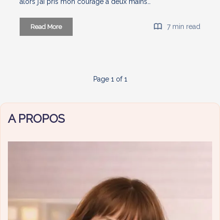
alors j’ai pris mon courage à deux mains…
Produits
7 min read
Read More
terminés
#15
(ENORME)
Page 1 of 1
A PROPOS