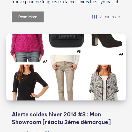
trouvé plein de fringues et d’accessoires très sympas et…
Sélection
2 min read
Read More
soldes
Monshowroom
(spéciale
petits
prix)
Alerte soldes hiver 2014 #3 : Mon
Showroom [réactu 2ème démarque]