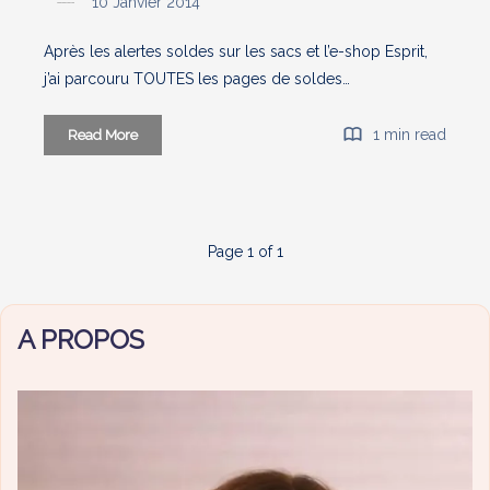
10 Janvier 2014
Après les alertes soldes sur les sacs et l’e-shop Esprit,
j’ai parcouru TOUTES les pages de soldes…
Alerte
1 min read
Read More
soldes
hiver
2014
#3
Page 1 of 1
:
Mon
Showroom
A PROPOS
[réactu
2ème
démarque]