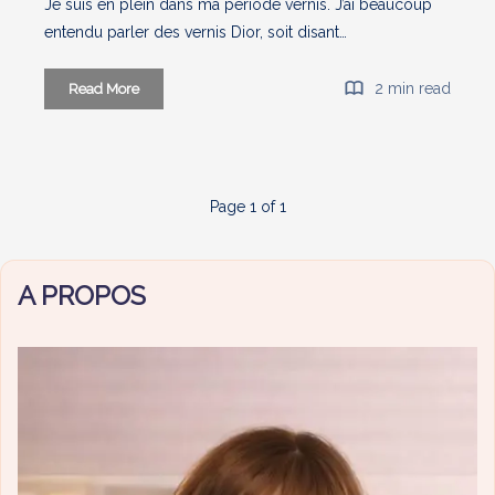
Je suis en plein dans ma période vernis. J’ai beaucoup
entendu parler des vernis Dior, soit disant…
Mon
2 min read
Read More
avis
sur
les
vernis
Page 1 of 1
Dior
(+
swatch
A PROPOS
Metropolis
et
Tribale)