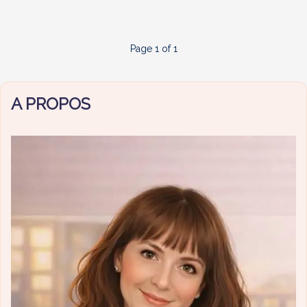
promos
Beauté
ASOS
Page 1 of 1
(jusqu’à
-30%
Pixi,
A PROPOS
L’Oreal…)