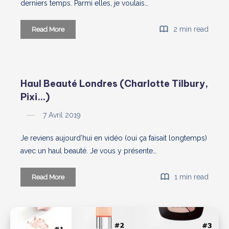
derniers temps. Parmi elles, je voulais…
Rouge
2 min read
Read More
à
lèvres
liquide
MatteLast
Haul Beauté Londres (Charlotte Tilbury,
Pixi
Pixi…)
by
Petra
7 Avril 2019
:
Canon
Je reviens aujourd’hui en vidéo (oui ça faisait longtemps)
!
avec un haul beauté. Je vous y présente…
Haul
1 min read
Read More
Beauté
Londres
(Charlotte
Tilbury,