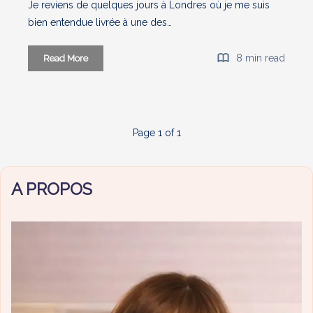
Je reviens de quelques jours à Londres où je me suis
bien entendue livrée à une des…
Big
8 min read
Read More
haul
Londres
:
Victoria’s
Page 1 of 1
Secret,
Charlotte
Tilbury,
A PROPOS
Boots,
Hourglass,
Superdrug,
Kikki
K…