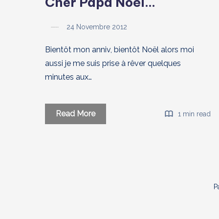
Cher Papa Noël…
24 Novembre 2012
Bientôt mon anniv, bientôt Noël alors moi
aussi je me suis prise à rêver quelques
minutes aux…
Cher
Read More
1 min read
Papa
Noël…
P