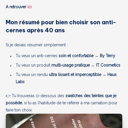
A retrouver
ici
Mon résumé pour bien choisir son anti-
cernes après 40 ans
Si je devais résumer simplement :
Tu veux un anti-cernes
soin et confortable
→
By Terry
Tu veux un produit
multi-usage pratique
→
IT Cosmetics
Tu veux un rendu
ultra lissant et imperceptible
→
Haus
Labs
👉 Tu trouveras ci-dessous des
swatches des teintes que je
possède
, si tu as l’habitude de te référer à ma carnation pour
faire ton choix.