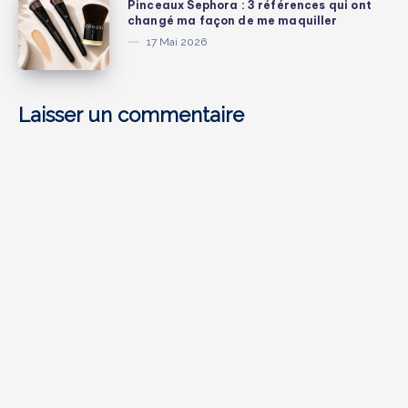
lifestyle
Pinceaux Sephora : 3 références qui ont
tout
Sephora
changé ma façon de me maquiller
que
l’été
:
17 Mai 2026
j’ai
3
vraiment
références
adorés
qui
Laisser un commentaire
ont
changé
ma
façon
de
me
maquiller