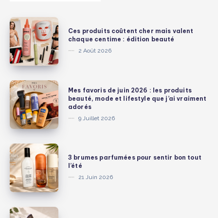
Ces
Ces produits coûtent cher mais valent
produits
chaque centime : édition beauté
coûtent
2 Août 2026
cher
mais
valent
Mes
Mes favoris de juin 2026 : les produits
chaque
favoris
beauté, mode et lifestyle que j’ai vraiment
adorés
centime
de
9 Juillet 2026
:
juin
édition
2026
beauté
:
3
3 brumes parfumées pour sentir bon tout
les
brumes
l’été
produits
parfumées
21 Juin 2026
beauté,
pour
mode
sentir
et
bon
Pinceaux