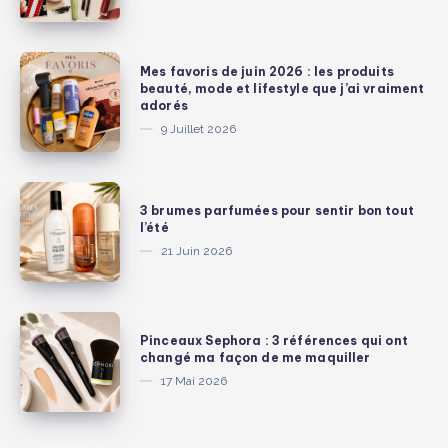
cher
mais
valent
Mes
Mes favoris de juin 2026 : les produits
chaque
favoris
beauté, mode et lifestyle que j’ai vraiment
adorés
centime
de
9 Juillet 2026
:
juin
édition
2026
beauté
:
3
3 brumes parfumées pour sentir bon tout
les
brumes
l’été
produits
parfumées
21 Juin 2026
beauté,
pour
mode
sentir
et
bon
Pinceaux
lifestyle
Pinceaux Sephora : 3 références qui ont
tout
Sephora
changé ma façon de me maquiller
que
l’été
:
17 Mai 2026
j’ai
3
vraiment
références
adorés
qui