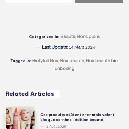
Beauté
,
Bons plans
Categorized in:
Last Update:
14 Mars 2024
Biotyfull Box
,
Box beaute
,
Box beauté bio
,
Tagged in:
unboxing
Related Articles
Ces
Ces produits coûtent cher mais valent
produits
chaque centime : édition beauté
coûtent
2 Août 2026