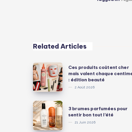
Related Articles
Ces
Ces produits coûtent cher
mais valent chaque centim
produits
: édition beauté
coûtent
2 Août 2026
cher
mais
3
valent
3 brumes parfumées pour
brumes
sentir bon tout l’été
chaque
parfumées
21 Juin 2026
centime
pour