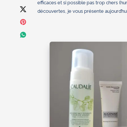
efficaces et si possible pas trop chers (h
on
Share
découvertes, je vous présente aujourd’hu
Facebook
on
Share
Twitter
on
Share
Pinterest
on
Whatsapp