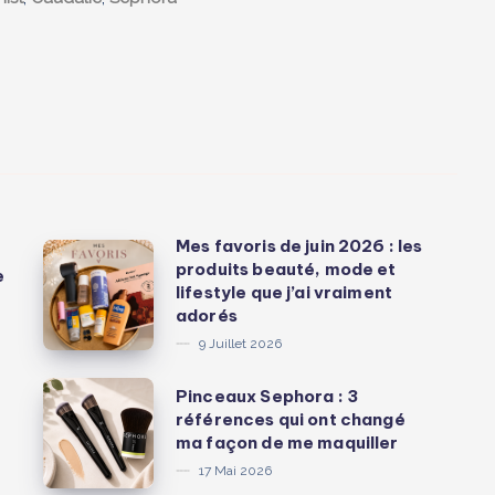
Mes favoris de juin 2026 : les
Mes
produits beauté, mode et
e
favoris
lifestyle que j’ai vraiment
de
adorés
juin
9 Juillet 2026
2026
Pinceaux
Pinceaux Sephora : 3
:
références qui ont changé
Sephora
les
ma façon de me maquiller
:
produits
17 Mai 2026
3