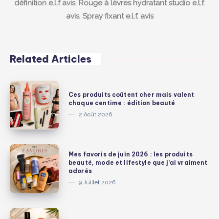
définition e.l.f avis
,
Rouge à lèvres hydratant studio e.l.f.
avis
,
Spray fixant e.l.f. avis
Related Articles
Ces
Ces produits coûtent cher mais valent
produits
chaque centime : édition beauté
coûtent
2 Août 2026
cher
mais
valent
Mes
Mes favoris de juin 2026 : les produits
chaque
favoris
beauté, mode et lifestyle que j’ai vraiment
adorés
centime
de
9 Juillet 2026
:
juin
édition
2026
beauté
:
3