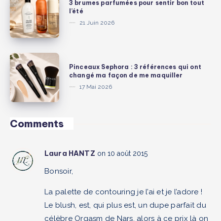
3 brumes parfumées pour sentir bon tout
les
brumes
l’été
produits
parfumées
21 Juin 2026
beauté,
pour
mode
sentir
et
bon
Pinceaux
lifestyle
Pinceaux Sephora : 3 références qui ont
tout
Sephora
changé ma façon de me maquiller
que
l’été
:
17 Mai 2026
j’ai
3
vraiment
références
adorés
qui
Comments
ont
changé
Laura HANTZ
on 10 août 2015
ma
façon
Bonsoir,
de
La palette de contouring je l’ai et je l’adore !
me
Le blush, est, qui plus est, un dupe parfait du
maquiller
célèbre Orgasm de Nars, alors à ce prix là on