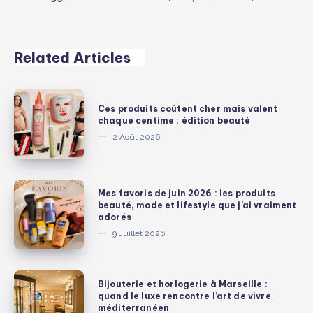
Related Articles
Ces
Ces produits coûtent cher mais valent
produits
chaque centime : édition beauté
coûtent
2 Août 2026
cher
mais
valent
Mes
Mes favoris de juin 2026 : les produits
chaque
favoris
beauté, mode et lifestyle que j’ai vraiment
adorés
centime
de
9 Juillet 2026
:
juin
édition
2026
beauté
:
Bijouterie
Bijouterie et horlogerie à Marseille :
les
et
quand le luxe rencontre l’art de vivre
méditerranéen
produits
horlogerie