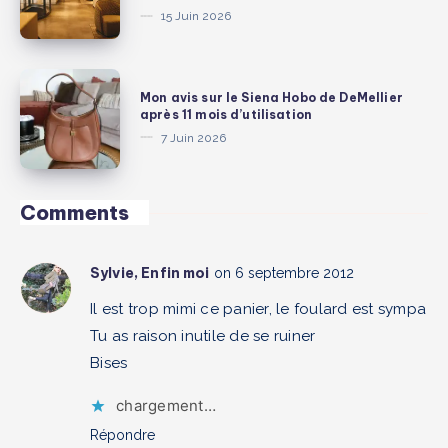
15 Juin 2026
beauté,
à
mode
Marseille
et
:
Mon
lifestyle
Mon avis sur le Siena Hobo de DeMellier
quand
avis
après 11 mois d’utilisation
que
le
sur
7 Juin 2026
j’ai
luxe
le
vraiment
rencontre
Siena
adorés
l’art
Hobo
Comments
de
de
vivre
DeMellier
Sylvie, Enfin moi
on 6 septembre 2012
méditerranéen
après
11
Il est trop mimi ce panier, le foulard est sympa
mois
Tu as raison inutile de se ruiner
d’utilisation
Bises
chargement…
Répondre