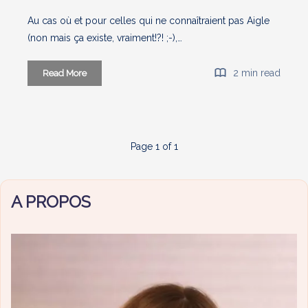
Au cas où et pour celles qui ne connaîtraient pas Aigle
(non mais ça existe, vraiment!?! ;-),…
#FRENCHBUTWILD
2 min read
Read More
:
Partez
à
l’autre
Page 1 of 1
bout
du
monde
A PROPOS
avec
Aigle
[Concours
inside]