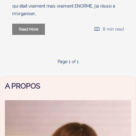
qui était vraiment mais vraiment ENORME, j’ai réussi à
m’organiser…
Produits
8 min read
Read More
terminés
#16
Page 1 of 1
A PROPOS