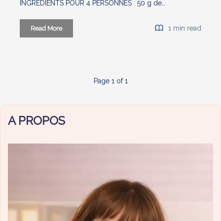
INGREDIENTS POUR 4 PERSONNES : 50 g de…
Courgettes
1 min read
Read More
à
la
crème
d’amande
Page 1 of 1
[Recette
végétarienne
COOKEO]
A PROPOS