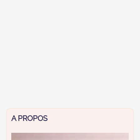
de
me
maquiller
A PROPOS