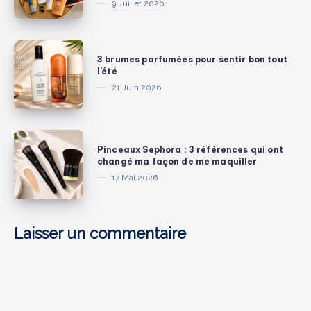
9 Juillet 2026
:
juin
édition
2026
beauté
:
3
3 brumes parfumées pour sentir bon tout
les
brumes
l’été
produits
parfumées
21 Juin 2026
beauté,
pour
mode
sentir
et
bon
Pinceaux
lifestyle
Pinceaux Sephora : 3 références qui ont
tout
Sephora
changé ma façon de me maquiller
que
l’été
:
17 Mai 2026
j’ai
3
vraiment
références
adorés
qui
Laisser un commentaire
ont
changé
ma
façon