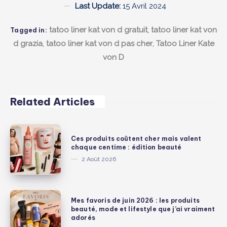
Last Update:
15 Avril 2024
tatoo liner kat von d gratuit
,
tatoo liner kat von
Tagged in:
d grazia
,
tatoo liner kat von d pas cher
,
Tatoo Liner Kate
von D
Related Articles
Ces
Ces produits coûtent cher mais valent
produits
chaque centime : édition beauté
coûtent
2 Août 2026
cher
mais
valent
Mes
Mes favoris de juin 2026 : les produits
chaque
favoris
beauté, mode et lifestyle que j’ai vraiment
adorés
centime
de