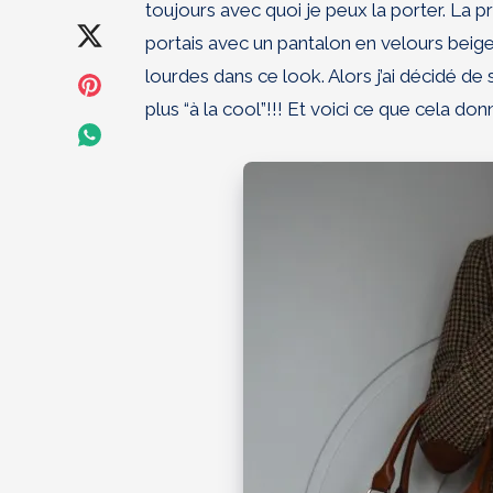
toujours avec quoi je peux la porter. La pr
on
Share
portais avec un pantalon en velours beig
Facebook
lourdes dans ce look. Alors j’ai décidé de
on
Share
plus “à la cool”!!! Et voici ce que cela don
Twitter
on
Share
Pinterest
on
Whatsapp