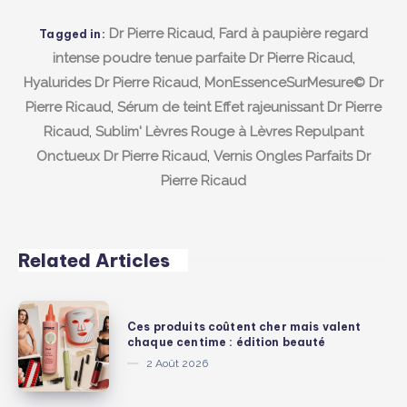
Dr Pierre Ricaud
,
Fard à paupière regard
Tagged in:
intense poudre tenue parfaite Dr Pierre Ricaud
,
Hyalurides Dr Pierre Ricaud
,
MonEssenceSurMesure© Dr
Pierre Ricaud
,
Sérum de teint Effet rajeunissant Dr Pierre
Ricaud
,
Sublim' Lèvres Rouge à Lèvres Repulpant
Onctueux Dr Pierre Ricaud
,
Vernis Ongles Parfaits Dr
Pierre Ricaud
Related Articles
Ces
Ces produits coûtent cher mais valent
produits
chaque centime : édition beauté
coûtent
2 Août 2026
cher
mais