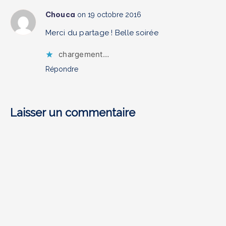
changé
Chouca
on 19 octobre 2016
ma
façon
Merci du partage ! Belle soirée
de
chargement…
me
maquiller
Répondre
Laisser un commentaire