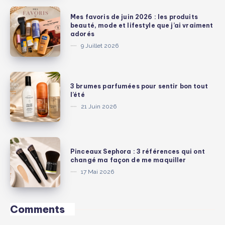
valent
Mes
Mes favoris de juin 2026 : les produits
chaque
favoris
beauté, mode et lifestyle que j’ai vraiment
adorés
centime
de
9 Juillet 2026
:
juin
édition
2026
beauté
:
3
3 brumes parfumées pour sentir bon tout
les
brumes
l’été
produits
parfumées
21 Juin 2026
beauté,
pour
mode
sentir
et
bon
Pinceaux
lifestyle
Pinceaux Sephora : 3 références qui ont
tout
Sephora
changé ma façon de me maquiller
que
l’été
:
17 Mai 2026
j’ai
3
vraiment
références
adorés
qui
Comments
ont