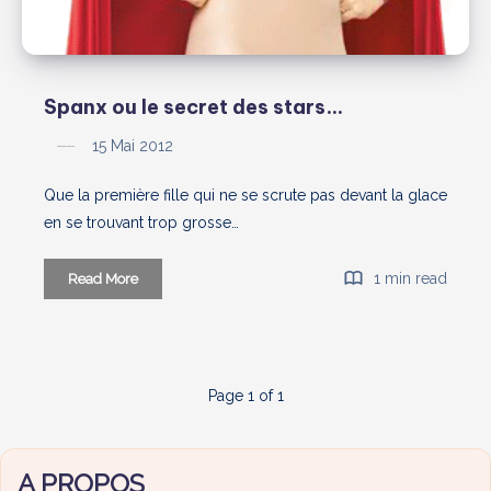
Spanx ou le secret des stars…
15 Mai 2012
Que la première fille qui ne se scrute pas devant la glace
en se trouvant trop grosse…
Spanx
1 min read
Read More
ou
le
secret
des
Page 1 of 1
stars…
A PROPOS