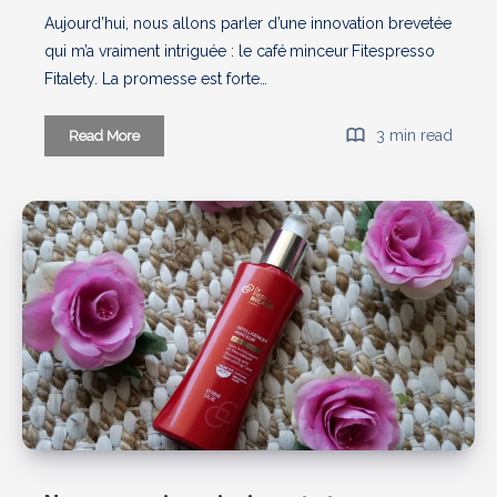
Aujourd’hui, nous allons parler d’une innovation brevetée
qui m’a vraiment intriguée : le café minceur Fitespresso
Fitalety. La promesse est forte…
Fitespresso
3 min read
Read More
Fitalety
:
Un
café
pour
garder
la
ligne
?