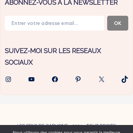
ABONNEZ-VOUS A LA NEWSLETTER
Entrer votre adresse email…
OK
SUIVEZ-MOI SUR LES RESEAUX
SOCIAUX
Instagram
YouTube
Facebook
Pinterest
X
Tik
LES SENS DE CAPUCINE - 2024 - TOUT DROITS
Nous utilisons des cookies pour vous garantir la meilleure