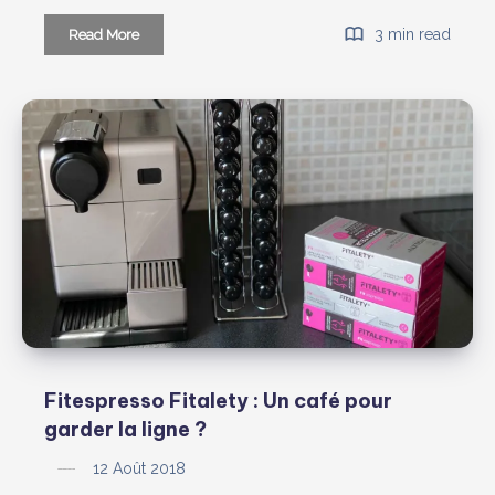
Challenge
3 min read
Read More
So
Shape
:
mon
avis
Fitespresso Fitalety : Un café pour
garder la ligne ?
12 Août 2018