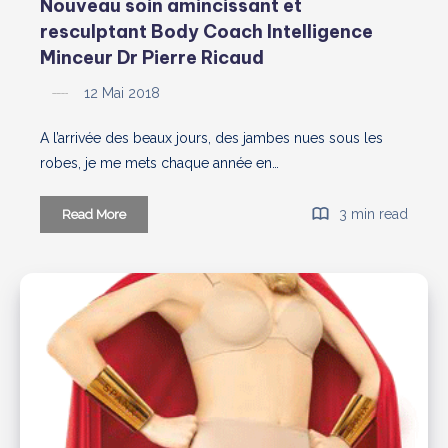
Nouveau soin amincissant et
resculptant Body Coach Intelligence
Minceur Dr Pierre Ricaud
12 Mai 2018
A l’arrivée des beaux jours, des jambes nues sous les
robes, je me mets chaque année en…
Nouveau
3 min read
Read More
soin amincissant
et
resculptant
Body
Coach
Intelligence
Minceur
Dr
Pierre
Ricaud