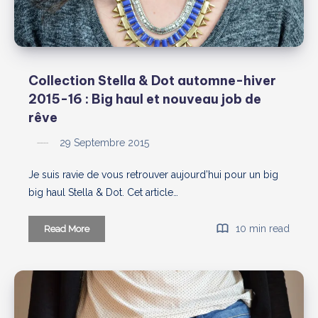
Collection Stella & Dot automne-hiver
2015-16 : Big haul et nouveau job de
rêve
29 Septembre 2015
Je suis ravie de vous retrouver aujourd’hui pour un big
big haul Stella & Dot. Cet article…
Collection
10 min read
Read More
Stella
&
Dot
automne-
hiver