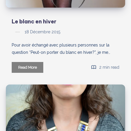
Le blanc en hiver
18 Décembre 2015
Pour avoir échangé avec plusieurs personnes sur la
question “Peut-on porter du blanc en hiver?”, je me…
Le
2 min read
Read More
blanc
en
hiver