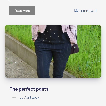
Bleu
1 min read
Read More
électrique
et
léopard
The perfect pants
10 Avril 2017