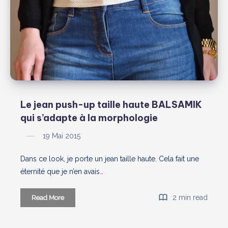
2015-
16
:
Big
haul
et
nouveau
job
de
Le jean push-up taille haute BALSAMIK
rêve
qui s’adapte à la morphologie
19 Mai 2015
Dans ce look, je porte un jean taille haute. Cela fait une
éternité que je n’en avais…
Le
2 min read
Read More
jean
push-